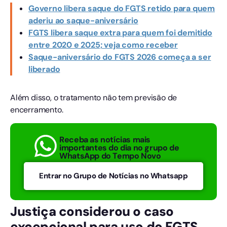
Governo libera saque do FGTS retido para quem
aderiu ao saque-aniversário
FGTS libera saque extra para quem foi demitido
entre 2020 e 2025; veja como receber
Saque-aniversário do FGTS 2026 começa a ser
liberado
Além disso, o tratamento não tem previsão de
encerramento.
Receba as notícias mais
importantes do dia no grupo de
WhatsApp do Tempo Novo
Entrar no Grupo de Notícias no Whatsapp
Justiça considerou o caso
excepcional para uso do FGTS