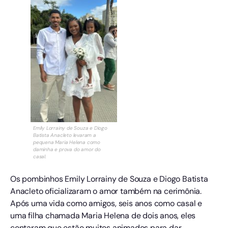
Emily Lorrainy de Souza e Diogo
Batista Anacleto levaram a
pequena Maria Helena como
daminha e prova do amor do
casal.
Os pombinhos Emily Lorrainy de Souza e Diogo Batista
Anacleto oficializaram o amor também na cerimônia.
Após uma vida como amigos, seis anos como casal e
uma filha chamada Maria Helena de dois anos, eles
contaram que estão muitos animados para dar