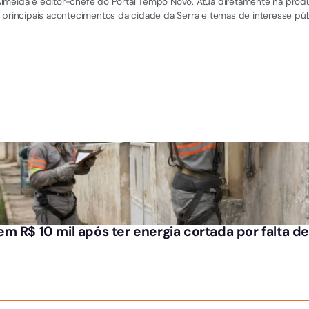
el Almeida é editor-chefe do Portal Tempo Novo. Atua diretamente na pro
 principais acontecimentos da cidade da Serra e temas de interesse púb
m R$ 10 mil após ter energia cortada por falta 