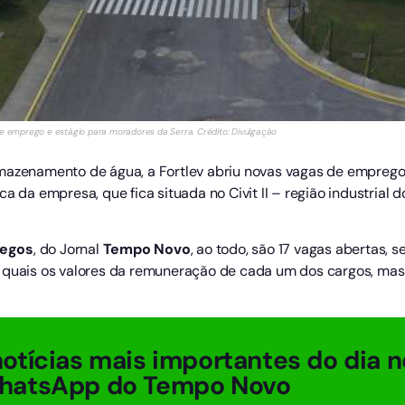
de emprego e estágio para moradores da Serra. Crédito: Divulgação
rmazenamento de água, a Fortlev abriu novas vagas de emprego
a da empresa, que fica situada no Civit II – região industrial 
regos
, do Jornal
Tempo Novo
, ao todo, são 17 vagas abertas, 
u quais os valores da remuneração de cada um dos cargos, ma
otícias mais importantes do dia n
hatsApp do Tempo Novo