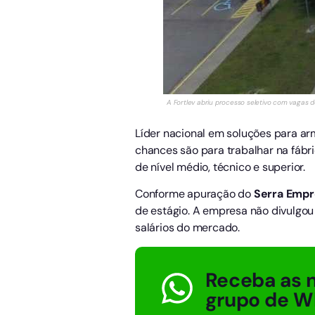
A Fortlev abriu processo seletivo com vagas 
Líder nacional em soluções para a
chances são para trabalhar na fábric
de nível médio, técnico e superior.
Conforme apuração do
Serra Emp
de estágio. A empresa não divulgo
salários do mercado.
Receba as n
grupo de W