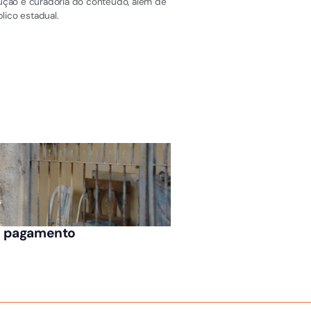
dução e curadoria do conteúdo, além de
lico estadual.
ÚLTIMAS NOTÍCIAS
de pagamento
Presidente afastado