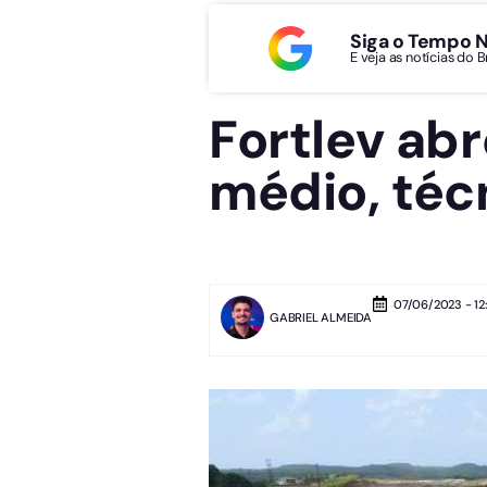
Siga o Tempo 
E veja as notícias do 
Fortlev ab
médio, téc
07/06/2023 - 12:
GABRIEL ALMEIDA