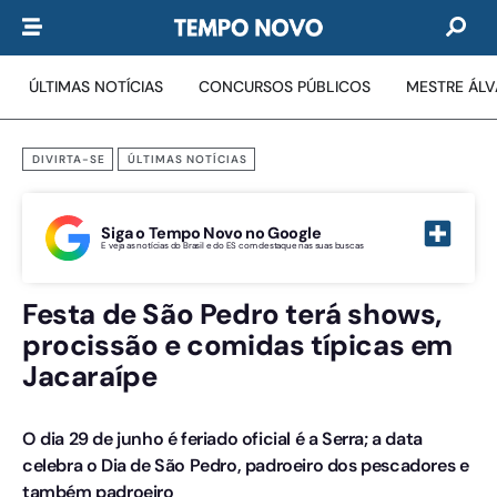
ÚLTIMAS NOTÍCIAS
CONCURSOS PÚBLICOS
MESTRE ÁL
DIVIRTA-SE
ÚLTIMAS NOTÍCIAS
Siga o Tempo Novo no Google
E veja as notícias do Brasil e do ES com destaque nas suas buscas
Festa de São Pedro terá shows,
procissão e comidas típicas em
Jacaraípe
O dia 29 de junho é feriado oficial é a Serra; a data
celebra o Dia de São Pedro, padroeiro dos pescadores e
também padroeiro