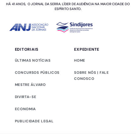
HÁ 41 ANOS, O JORNAL DA SERRA. LÍDER DE AUDIÊNCIA NA MAIOR CIDADE DO
ESPÍRITO SANTO.
EDITORIAIS
EXPEDIENTE
ÚLTIMAS NOTÍCIAS
HOME
CONCURSOS PÚBLICOS
SOBRE NÓS | FALE
CONOSCO
MESTRE ÁLVARO
DIVIRTA-SE
ECONOMIA
PUBLICIDADE LEGAL
Este site utiliza cookies para melhorar sua experiência de
navegação.