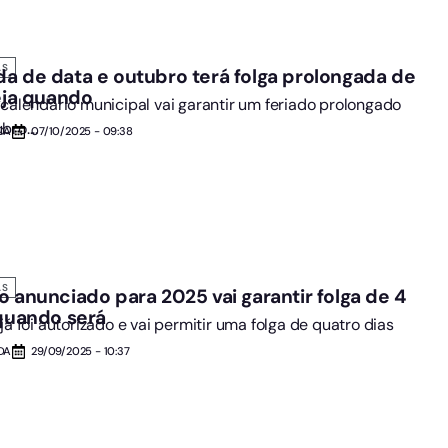
AS
a de data e outubro terá folga prolongada de
veja quando
 calendário municipal vai garantir um feriado prolongado
ro....
DA
07/10/2025 - 09:38
AS
o anunciado para 2025 vai garantir folga de 4
 quando será
já foi autorizado e vai permitir uma folga de quatro dias
DA
29/09/2025 - 10:37