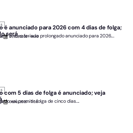
AS
o é anunciado para 2026 com 4 dias de folga;
do será
erá o novo feriado prolongado anunciado para 2026....
DA
31/03/2026 - 14:48
AS
o com 5 dias de folga é anunciado; veja
á
ado vai permitir folga de cinco dias....
DA
08/12/2025 - 17:36