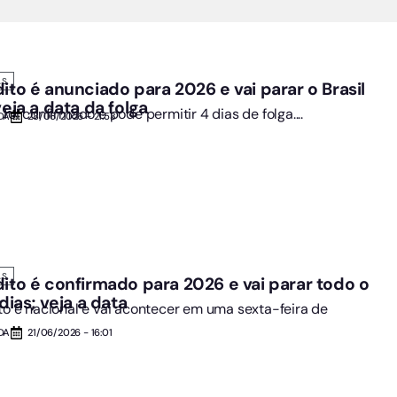
AS
ito é anunciado para 2026 e vai parar o Brasil
veja a data da folga
 foi confirmado e pode permitir 4 dias de folga....
DA
28/06/2026 - 21:53
AS
dito é confirmado para 2026 e vai parar todo o
 dias; veja a data
ito é nacional e vai acontecer em uma sexta-feira de
DA
21/06/2026 - 16:01