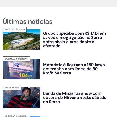
Últimas notícias
MESTRE ÁLVARO
Grupo capixaba com R$ 17 bi em
ativos e mega galpão na Serra
sofre abalo e presidente é
afastado
ÚLTIMAS NOTÍCIAS
Motorista é flagrado a 180 km/h
em trecho com limite de 80
km/h na Serra
DIVIRTA-SE
Banda de Minas faz show com
covers do Nirvana neste sábado
na Serra
ÚLTIMAS NOTÍCIAS