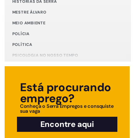
HISTÓRIAS DA SERRA
MESTRE ÁLVARO
MEIO AMBIENTE
POLÍCIA
POLÍTICA
PSICOLOGIA NO NOSSO TEMPO
PUBLICIDADE LEGAL
SAÚDE
Está procurando
TEMPO DE CUIDAR DE SI
emprego?
TEMPO NOVO MOTOR
Conheça o Serra Empregos e consquiste
sua vaga
Encontre aqui