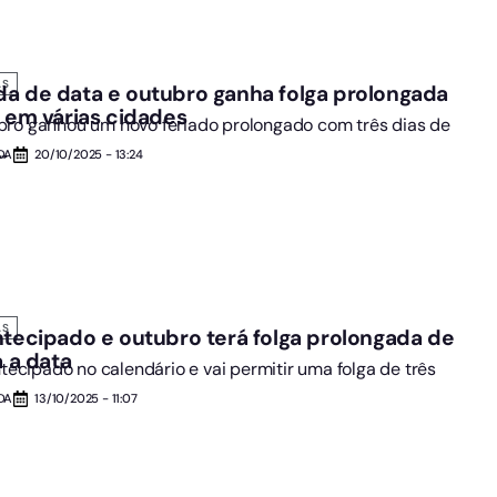
AS
a de data e outubro ganha folga prolongada
s em várias cidades
ro ganhou um novo feriado prolongado com três dias de
.
DA
20/10/2025 - 13:24
AS
ntecipado e outubro terá folga prolongada de
a a data
ntecipado no calendário e vai permitir uma folga de três
DA
13/10/2025 - 11:07