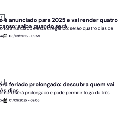
AS
o é anunciado para 2025 e vai render quatro
canso; saiba quando será
o foi anunciado e está chegando: serão quatro dias de
.
DA
08/09/2025 - 09:59
AS
rá feriado prolongado: descubra quem vai
rês dias
embro será prolongado e pode permitir folga de três
DA
01/09/2025 - 09:06