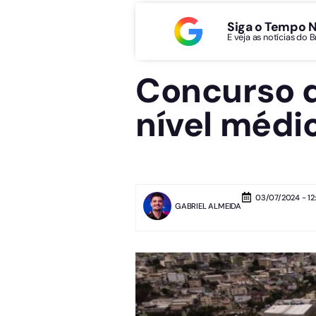
Siga o Tempo 
E veja as notícias do 
Concurso d
nível médio
03/07/2024 - 12
GABRIEL ALMEIDA