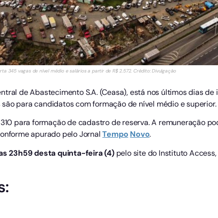
a 345 vagas de nível médio e salários a partir de R$ 2.572. Crédito: Divulgação
ntral de Abastecimento S.A. (Ceasa), está nos últimos dias de
 são para candidatos com formação de nível médio e superior.
e 310 para formação de cadastro de reserva. A remuneração pod
conforme apurado pelo Jornal
Tempo
Novo
.
as 23h59 desta quinta-feira (4)
pelo site do Instituto Access
s: