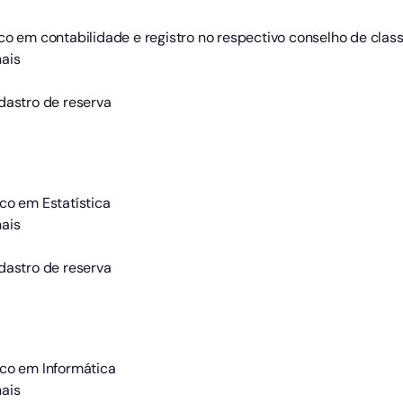
co em contabilidade e registro no respectivo conselho de clas
ais
dastro de reserva
co em Estatística
ais
dastro de reserva
ico em Informática
ais