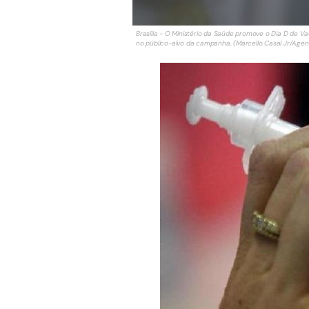
Brasília - O Ministério da Saúde promove o Dia D de V
no público-alvo da campanha. (Marcello Casal Jr/Agenc