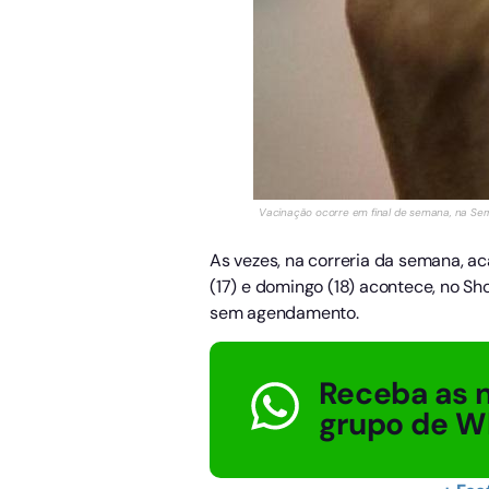
Vacinação ocorre em final de semana, na Serra
As vezes, na correria da semana, a
(17) e domingo (18) acontece, no Sh
sem agendamento.
Receba as n
grupo de W