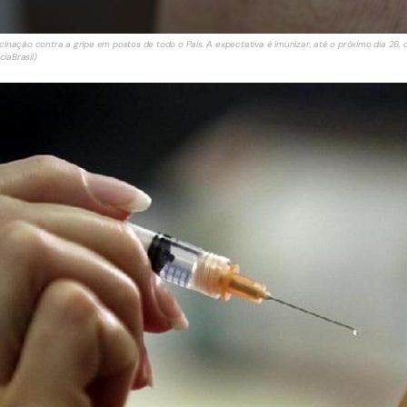
acinação contra a gripe em postos de todo o País. A expectativa é imunizar, até o próximo dia 26
iaBrasil)