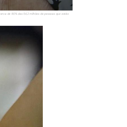
, cerca de 90% das 54,2 milhões de pessoas que estão