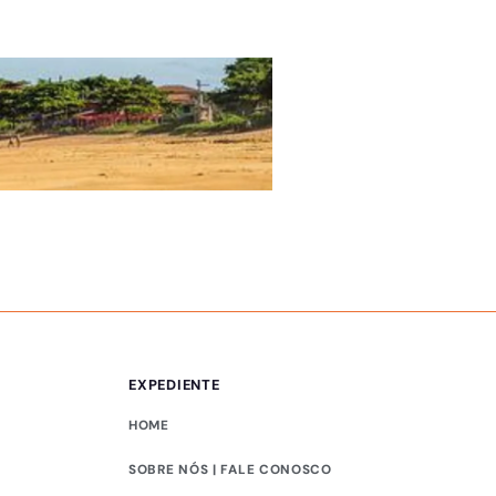
ÚLTIMAS NOTÍCIAS
EEEFM Arlindo Ferr
EXPEDIENTE
HOME
SOBRE NÓS | FALE CONOSCO