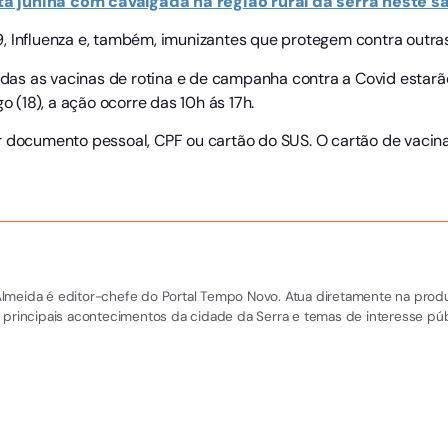
ta junina com cavalgada na região rural da serra neste 
, Influenza e, também, imunizantes que protegem contra outra
todas as vacinas de rotina e de campanha contra a Covid estar
(18), a ação ocorre das 10h ás 17h.
ar documento pessoal, CPF ou cartão do SUS. O cartão de vaci
el Almeida é editor-chefe do Portal Tempo Novo. Atua diretamente na pro
 principais acontecimentos da cidade da Serra e temas de interesse púb