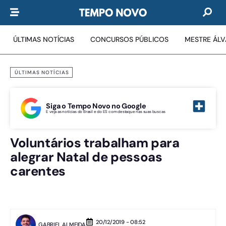
ÚLTIMAS NOTÍCIAS
CONCURSOS PÚBLICOS
MESTRE ÁL
ÚLTIMAS NOTÍCIAS
Siga o Tempo Novo no Google
E veja as notícias do Brasil e do ES com destaque nas suas buscas
Voluntários trabalham para
alegrar Natal de pessoas
carentes
20/12/2019 - 08:52
GABRIEL ALMEIDA