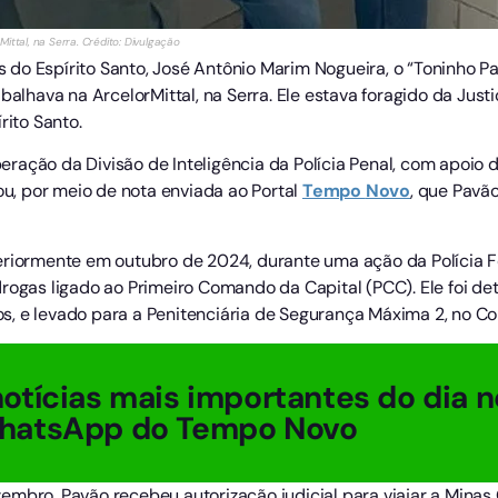
ittal, na Serra. Crédito: Divulgação
do Espírito Santo, José Antônio Marim Nogueira, o “Toninho P
balhava na ArcelorMittal, na Serra. Ele estava foragido da Justi
rito Santo.
ação da Divisão de Inteligência da Polícia Penal, com apoio d
mou, por meio de nota enviada ao Portal
Tempo
Novo
, que Pavã
eriormente em outubro de 2024, durante uma ação da Polícia Fe
rogas ligado ao Primeiro Comando da Capital (PCC). Ele foi de
, e levado para a Penitenciária de Segurança Máxima 2, no C
otícias mais importantes do dia n
hatsApp do Tempo Novo
mbro, Pavão recebeu autorização judicial para viajar a Minas G