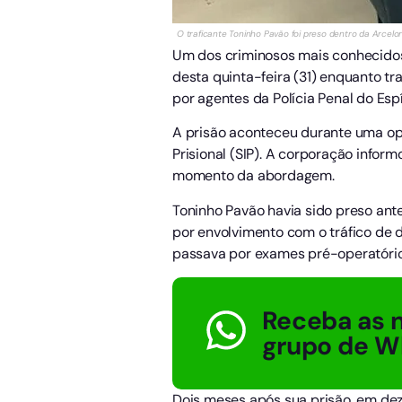
O traficante Toninho Pavão foi preso dentro da ArcelorM
Um dos criminosos mais conhecidos 
desta quinta-feira (31) enquanto tra
por agentes da Polícia Penal do Espí
A prisão aconteceu durante uma oper
Prisional (SIP). A corporação infor
momento da abordagem.
Toninho Pavão havia sido preso ant
por envolvimento com o tráfico de d
passava por exames pré-operatórios
Receba as n
grupo de W
Dois meses após sua prisão, em deze