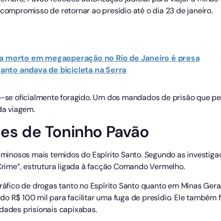
 compromisso de retornar ao presídio até o dia 23 de janeiro.
ra morto em megaoperação no Rio de Janeiro é presa
nto andava de bicicleta na Serra
do-se oficialmente foragido. Um dos mandados de prisão que pe
a viagem.
mes de Toninho Pavão
riminosos mais temidos do Espírito Santo. Segundo as investiga
ime”, estrutura ligada à facção Comando Vermelho.
tráfico de drogas tanto no Espírito Santo quanto em Minas Gerai
do R$ 100 mil para facilitar uma fuga de presídio. Ele também 
dades prisionais capixabas.