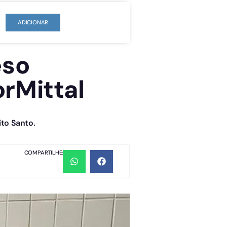
ADICIONAR
eso
rMittal
ito Santo.
COMPARTILHE: