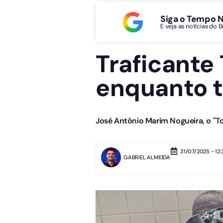
Siga o Tempo 
E veja as notícias do 
Traficante
enquanto t
José Antônio Marim Nogueira, o "T
31/07/2025 - 12:
GABRIEL ALMEIDA