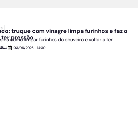
AS
aco: truque com vinagre limpa furinhos e faz o
a ter pressão
sina como limpar furinhos do chuveiro e voltar a ter
....
ELLI
03/06/2026 - 14:30