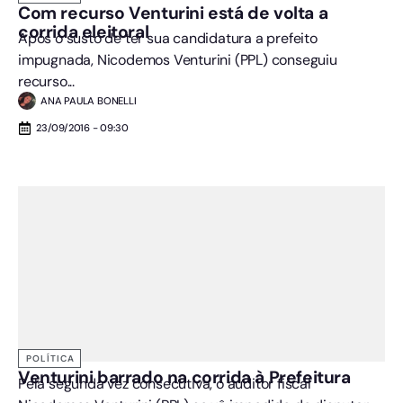
Com recurso Venturini está de volta a
corrida eleitoral
Após o susto de ter sua candidatura a prefeito
impugnada, Nicodemos Venturini (PPL) conseguiu
recurso...
ANA PAULA BONELLI
23/09/2016 - 09:30
POLÍTICA
Venturini barrado na corrida à Prefeitura
Pela segunda vez consecutiva, o auditor fiscal