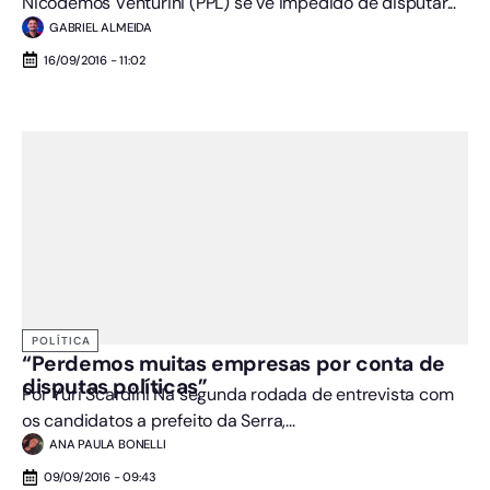
Nicodemos Venturini (PPL) se vê impedido de disputar...
GABRIEL ALMEIDA
16/09/2016 - 11:02
POLÍTICA
“Perdemos muitas empresas por conta de
disputas políticas”
Por Yuri Scardini Na segunda rodada de entrevista com
os candidatos a prefeito da Serra,...
ANA PAULA BONELLI
09/09/2016 - 09:43