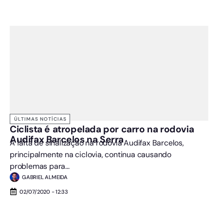
ÚLTIMAS NOTÍCIAS
Ciclista é atropelada por carro na rodovia
Audifax Barcelos na Serra
A falta de sinalização na rodovia Audifax Barcelos,
principalmente na ciclovia, continua causando
problemas para...
GABRIEL ALMEIDA
02/07/2020 - 12:33