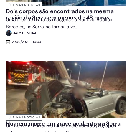
ÚLTIMAS NOTÍCIAS
Dois corpos são encontrados na mesma
região da Serra em menos de 48 horas
Uma área de mata às margens da Rodovia Audifax
Barcelos, na Serra, se tornou alvo...
JADY OLIVEIRA
21/06/2026 - 10:04
ÚLTIMAS NOTÍCIAS
Homem morre em grave acidente na Serra
Um homem morreu na noite deste sábado (29) após