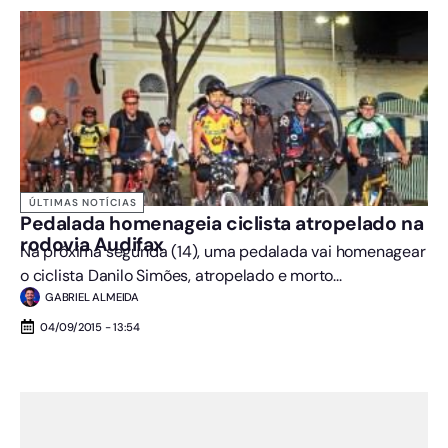
ÚLTIMAS NOTÍCIAS
Pedalada homenageia ciclista atropelado na
rodovia Audifax
Na próxima segunda (14), uma pedalada vai homenagear
o ciclista Danilo Simões, atropelado e morto...
GABRIEL ALMEIDA
04/09/2015 - 13:54