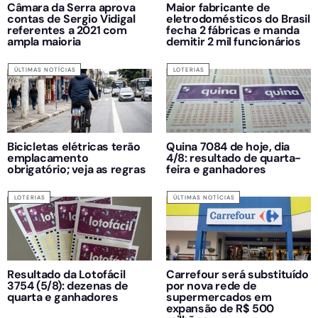
Câmara da Serra aprova
Maior fabricante de
contas de Sergio Vidigal
eletrodomésticos do Brasil
referentes a 2021 com
fecha 2 fábricas e manda
ampla maioria
demitir 2 mil funcionários
ÚLTIMAS NOTÍCIAS
LOTERIAS
Bicicletas elétricas terão
Quina 7084 de hoje, dia
emplacamento
4/8: resultado de quarta-
obrigatório; veja as regras
feira e ganhadores
LOTERIAS
ÚLTIMAS NOTÍCIAS
Resultado da Lotofácil
Carrefour será substituído
3754 (5/8): dezenas de
por nova rede de
quarta e ganhadores
supermercados em
expansão de R$ 500