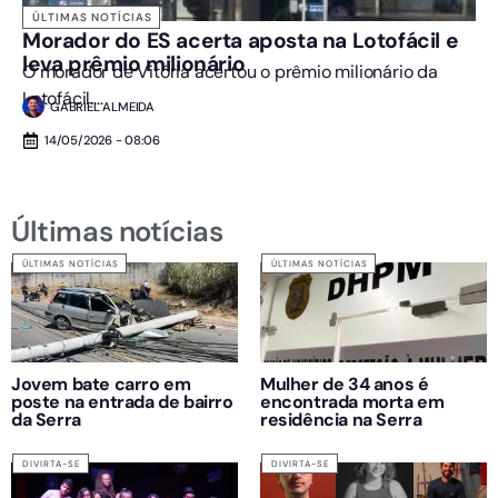
ÚLTIMAS NOTÍCIAS
Morador do ES acerta aposta na Lotofácil e
leva prêmio milionário
O morador de Vitória acertou o prêmio milionário da
Lotofácil....
GABRIEL ALMEIDA
14/05/2026 - 08:06
Últimas notícias
ÚLTIMAS NOTÍCIAS
ÚLTIMAS NOTÍCIAS
Jovem bate carro em
Mulher de 34 anos é
poste na entrada de bairro
encontrada morta em
da Serra
residência na Serra
DIVIRTA-SE
DIVIRTA-SE