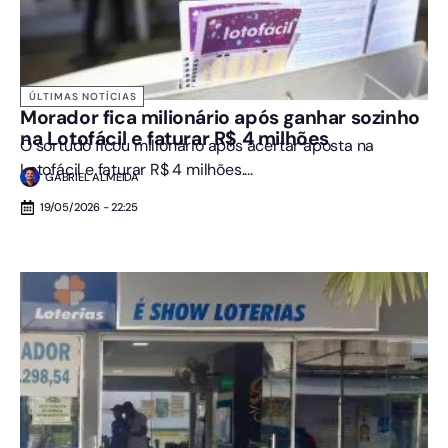
ÚLTIMAS NOTÍCIAS
Morador fica milionário após ganhar sozinho
na Lotofácil e faturar R$ 4 milhões
O sortudo ficou milionário após acertar aposta na
Lotofácil e faturar R$ 4 milhões....
GABRIEL ALMEIDA
19/05/2026 - 22:25