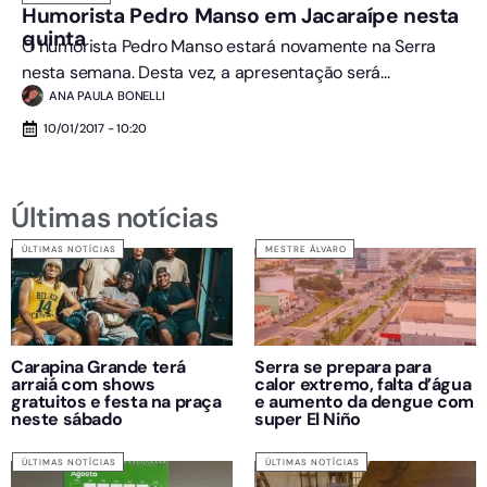
Humorista Pedro Manso em Jacaraípe nesta
quinta
O humorista Pedro Manso estará novamente na Serra
nesta semana. Desta vez, a apresentação será...
ANA PAULA BONELLI
10/01/2017 - 10:20
Últimas notícias
ÚLTIMAS NOTÍCIAS
MESTRE ÁLVARO
Carapina Grande terá
Serra se prepara para
arraiá com shows
calor extremo, falta d’água
gratuitos e festa na praça
e aumento da dengue com
neste sábado
super El Niño
ÚLTIMAS NOTÍCIAS
ÚLTIMAS NOTÍCIAS