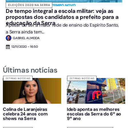
ELEIÇÕES 2020 NA SERRA
De tempo integral a escola militar: veja as
propostas dos candidatos a prefeito para a
educação da Serra
Apesar de ser a maior rede de ensino do Espírito Santo,
a Serra ainda tem...
GABRIEL ALMEIDA
12/11/2020 - 16:50
Últimas notícias
ÚLTIMAS NOTÍCIAS
ÚLTIMAS NOTÍCIAS
Colina de Laranjeiras
Ideb aponta as melhores
celebra 24 anos com
escolas da Serra do 6º ao
shows na Serra
9º ano