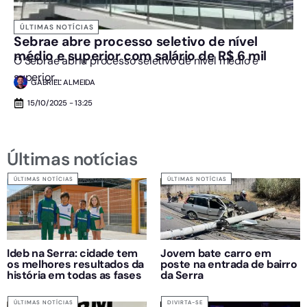
ÚLTIMAS NOTÍCIAS
Sebrae abre processo seletivo de nível
médio e superior com salário de R$ 6 mil
O Sebrae abriu processo seletivo de nível médio e
superior....
GABRIEL ALMEIDA
15/10/2025 - 13:25
Últimas notícias
ÚLTIMAS NOTÍCIAS
ÚLTIMAS NOTÍCIAS
Ideb na Serra: cidade tem
Jovem bate carro em
os melhores resultados da
poste na entrada de bairro
história em todas as fases
da Serra
ÚLTIMAS NOTÍCIAS
DIVIRTA-SE