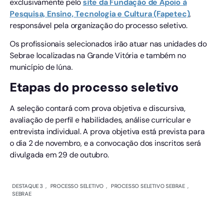
exclusivamente pelo
site da Fundação de Apoio à
Pesquisa, Ensino, Tecnologia e Cultura (Fapetec)
,
responsável pela organização do processo seletivo.
Os profissionais selecionados irão atuar nas unidades do
Sebrae localizadas na Grande Vitória e também no
município de Iúna.
Etapas do processo seletivo
A seleção contará com prova objetiva e discursiva,
avaliação de perfil e habilidades, análise curricular e
entrevista individual. A prova objetiva está prevista para
o dia 2 de novembro, e a convocação dos inscritos será
divulgada em 29 de outubro.
DESTAQUE 3
,
PROCESSO SELETIVO
,
PROCESSO SELETIVO SEBRAE
,
SEBRAE