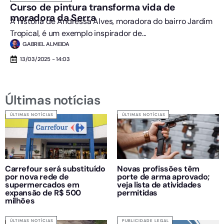
Curso de pintura transforma vida de
moradora da Serra
A história de Andressa Alves, moradora do bairro Jardim
Tropical, é um exemplo inspirador de...
GABRIEL ALMEIDA
13/03/2025 - 14:03
Últimas notícias
ÚLTIMAS NOTÍCIAS
ÚLTIMAS NOTÍCIAS
Carrefour será substituído
Novas profissões têm
por nova rede de
porte de arma aprovado;
supermercados em
veja lista de atividades
expansão de R$ 500
permitidas
milhões
ÚLTIMAS NOTÍCIAS
PUBLICIDADE LEGAL