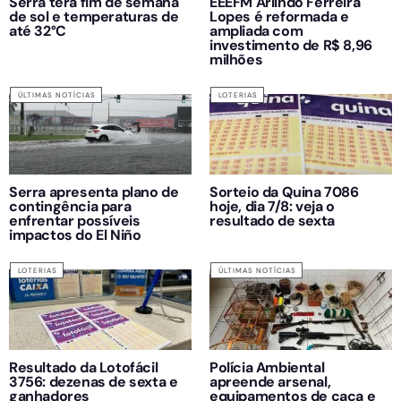
Serra terá fim de semana
EEEFM Arlindo Ferreira
de sol e temperaturas de
Lopes é reformada e
até 32°C
ampliada com
investimento de R$ 8,96
milhões
ÚLTIMAS NOTÍCIAS
LOTERIAS
Serra apresenta plano de
Sorteio da Quina 7086
contingência para
hoje, dia 7/8: veja o
enfrentar possíveis
resultado de sexta
impactos do El Niño
LOTERIAS
ÚLTIMAS NOTÍCIAS
Resultado da Lotofácil
Polícia Ambiental
3756: dezenas de sexta e
apreende arsenal,
ganhadores
equipamentos de caça e