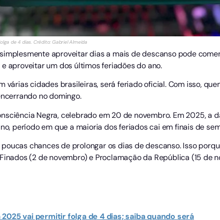
olga de 4 dias. Crédito: Gabriel Almeida
 simplesmente aproveitar dias a mais de descanso pode come
 e aproveitar um dos últimos feriadões do ano.
m várias cidades brasileiras, será feriado oficial. Com isso, q
 encerrando no domingo.
nsciência Negra, celebrado em 20 de novembro. Em 2025, a da
ano, período em que a maioria dos feriados cai em finais de se
 poucas chances de prolongar os dias de descanso. Isso porqu
, Finados (2 de novembro) e Proclamação da República (15 de 
2025 vai permitir folga de 4 dias; saiba quando será