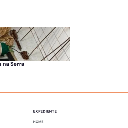
ÚLTIMAS NOTÍCIAS
s na Serra
Ideb na Serra: cida
EXPEDIENTE
HOME