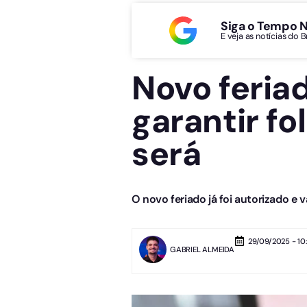
Siga o Tempo 
E veja as notícias do 
Novo feria
garantir fo
será
O novo feriado já foi autorizado e v
29/09/2025 - 10
GABRIEL ALMEIDA