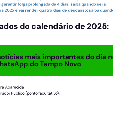
 garantir folga prolongada de 4 dias; saiba quando será
ra 2025 e vai render quatro dias de descanso; saiba quand
ados do calendário de 2025:
otícias mais importantes do dia n
hatsApp do Tempo Novo
ora Aparecida
rvidor Público (ponto facultativo).