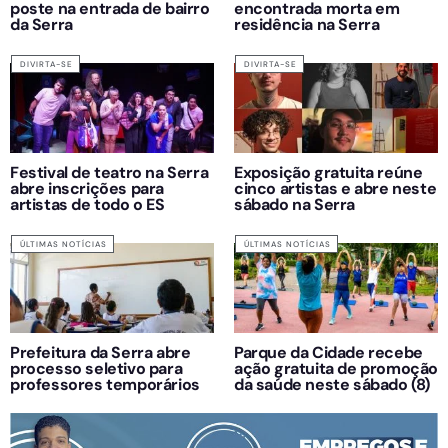
poste na entrada de bairro
encontrada morta em
da Serra
residência na Serra
DIVIRTA-SE
DIVIRTA-SE
Festival de teatro na Serra
Exposição gratuita reúne
abre inscrições para
cinco artistas e abre neste
artistas de todo o ES
sábado na Serra
ÚLTIMAS NOTÍCIAS
ÚLTIMAS NOTÍCIAS
Prefeitura da Serra abre
Parque da Cidade recebe
processo seletivo para
ação gratuita de promoção
professores temporários
da saúde neste sábado (8)