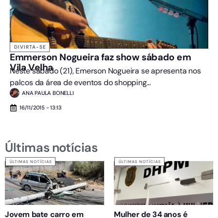
DIVIRTA-SE
Emmerson Nogueira faz show sábado em
Vila Velha
Neste sábado (21), Emerson Nogueira se apresenta nos
palcos da área de eventos do shopping...
ANA PAULA BONELLI
16/11/2015 - 13:13
Últimas notícias
ÚLTIMAS NOTÍCIAS
ÚLTIMAS NOTÍCIAS
Jovem bate carro em
Mulher de 34 anos é