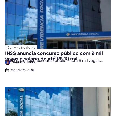
ÚLTIMAS NOTÍCIAS
INSS anuncia concurso público com 9 mil
vagas e salário de até R$ 10 mil
O INSS anunciou concurso público com 9 mil vagas....
GABRIEL ALMEIDA
29/10/2025 - 11:32