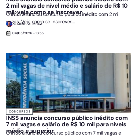
2 mil vagas de nível médio e salário de R$ 10
mil; veja como se inscrever
O INSS anunciou concurso público inédito com 2 mil
vagas. Veja como se inscrever....
GABRIEL ALMEIDA
04/05/2026 - 13:55
CONCURSOS
INSS anuncia concurso público inédito com
7 mil vagas e salário de R$ 10 mil para níveis
médio e superior
O INSS anunciou concurso público com 7 mil vagas e