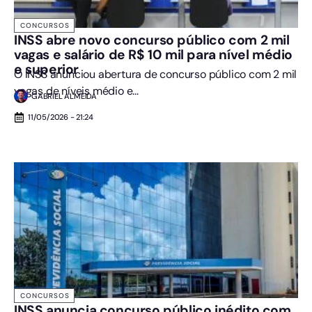
CONCURSOS
INSS abre novo concurso público com 2 mil
vagas e salário de R$ 10 mil para nível médio
e superior
O INSS anunciou abertura de concurso público com 2 mil
vagas de níveis médio e...
GABRIEL ALMEIDA
11/05/2026 - 21:24
CONCURSOS
INSS anuncia concurso público inédito com