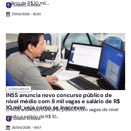
salário de R$ 10 mil....
GABRIEL ALMEIDA
27/04/2026 - 18:30
CONCURSOS
INSS anuncia novo concurso público de
nível médio com 8 mil vagas e salário de R$
10 mil; veja como se inscrever
O INSS anunciou concurso público com vagas de nível
médio e salário de R$ 10...
GABRIEL ALMEIDA
20/04/2026 - 19:57