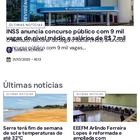
ÚLTIMAS NOTÍCIAS
INSS anuncia concurso público com 9 mil
vagas de nível médio e salários de R$ 7 mil
O Instituto Nacional do Seguro Social (INSS) anunciou
concurso público com 9 mil vagas....
GABRIEL ALMEIDA
21/10/2025 - 16:13
Últimas notícias
ÚLTIMAS NOTÍCIAS
ÚLTIMAS NOTÍCIAS
Serra terá fim de semana
EEEFM Arlindo Ferreira
de sol e temperaturas de
Lopes é reformada e
até 32°C
ampliada com