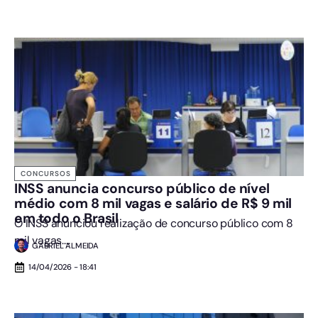
CONCURSOS
INSS anuncia concurso público de nível
médio com 8 mil vagas e salário de R$ 9 mil
em todo o Brasil
O INSS anunciou realização de concurso público com 8
mil vagas....
GABRIEL ALMEIDA
14/04/2026 - 18:41