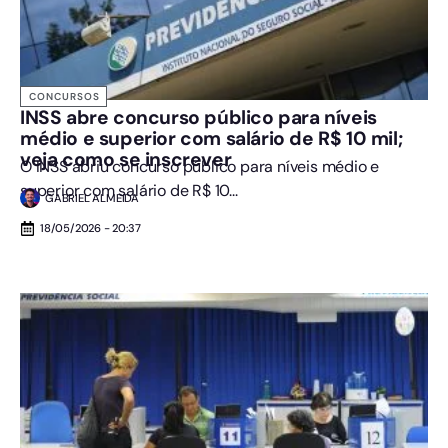
CONCURSOS
INSS abre concurso público para níveis
médio e superior com salário de R$ 10 mil;
veja como se inscrever
O INSS abriu concurso público para níveis médio e
superior com salário de R$ 10...
GABRIEL ALMEIDA
18/05/2026 - 20:37