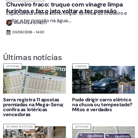
Chuveiro fraco: truque com vinagre limpa
furinhos e faz o jato voltar a ter pressão
Especialista ensina como limpar furinhos do chuveiro e
voltar a ter pressão na água....
ANA PAULA BONELLI
03/06/2026 - 14:30
Últimas notícias
LOTERIAS
CARROS
Serra registra 11 apostas
Pode dirigir carro elétrico
premiadas na Mega-Sena;
na chuva ou tempestade?
confira as lotéricas
Mitos e verdades
vencedoras
ÚLTIMAS NOTÍCIAS
LOTERIAS