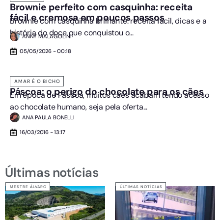
Brownie perfeito com casquinha: receita
fácil e cremosa em poucos passos
Brownie com casquinha brilhante: receita fácil, dicas e a
história do doce que conquistou o...
ANNY MALAGOLINI
05/05/2026 - 00:18
AMAR É O BICHO
Páscoa: o perigo do chocolate para os cães
Em época de Páscoa, muitos cães acabam tendo acesso
ao chocolate humano, seja pela oferta...
ANA PAULA BONELLI
16/03/2016 - 13:17
Últimas notícias
MESTRE ÁLVARO
ÚLTIMAS NOTÍCIAS