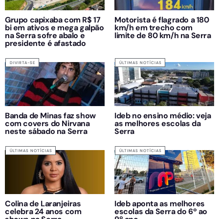
Grupo capixaba com R$ 17
Motorista é flagrado a 180
bi em ativos e mega galpão
km/h em trecho com
na Serra sofre abalo e
limite de 80 km/h na Serra
presidente é afastado
DIVIRTA-SE
ÚLTIMAS NOTÍCIAS
Banda de Minas faz show
Ideb no ensino médio: veja
com covers do Nirvana
as melhores escolas da
neste sábado na Serra
Serra
ÚLTIMAS NOTÍCIAS
ÚLTIMAS NOTÍCIAS
Colina de Laranjeiras
Ideb aponta as melhores
celebra 24 anos com
escolas da Serra do 6º ao