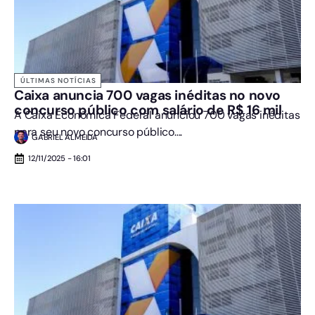
ÚLTIMAS NOTÍCIAS
Caixa anuncia 700 vagas inéditas no novo
concurso público com salário de R$ 16 mil
A Caixa Econômica Federal anunciou 700 vagas inéditas
para seu novo concurso público....
GABRIEL ALMEIDA
12/11/2025 - 16:01