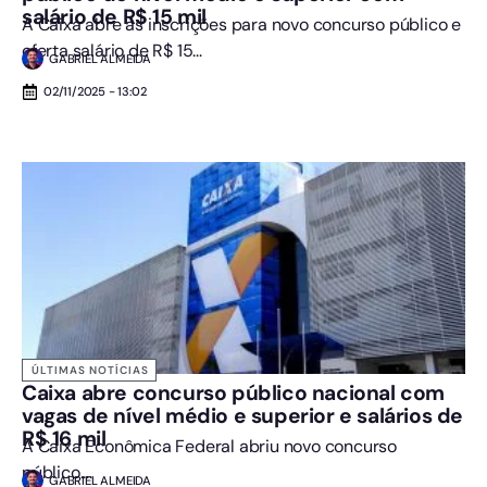
salário de R$ 15 mil
A Caixa abre as inscrições para novo concurso público e
oferta salário de R$ 15...
GABRIEL ALMEIDA
02/11/2025 - 13:02
ÚLTIMAS NOTÍCIAS
Caixa abre concurso público nacional com
vagas de nível médio e superior e salários de
R$ 16 mil
A Caixa Econômica Federal abriu novo concurso
público....
GABRIEL ALMEIDA