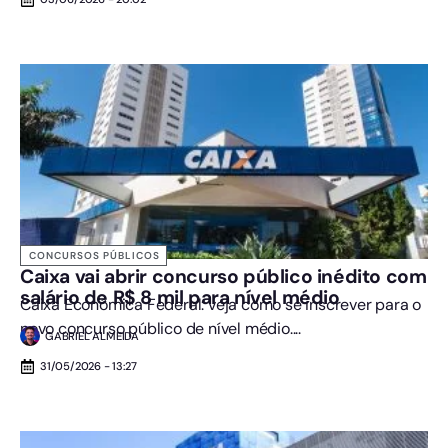
CONCURSOS PÚBLICOS
Caixa vai abrir concurso público inédito com
salário de R$ 8 mil para nível médio
Caixa Econômica Federal: veja como se inscrever para o
novo concurso público de nível médio....
GABRIEL ALMEIDA
31/05/2026 - 13:27