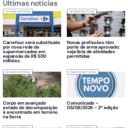
Últimas notícias
ÚLTIMAS NOTÍCIAS
ÚLTIMAS NOTÍCIAS
Carrefour será substituído
Novas profissões têm
por nova rede de
porte de arma aprovado;
supermercados em
veja lista de atividades
expansão de R$ 500
permitidas
milhões
ÚLTIMAS NOTÍCIAS
PUBLICIDADE LEGAL
Corpo em avançado
Comunicado –
estado de decomposição
05/08/2026 – 2ª edição
é encontrado em terreno
na Serra