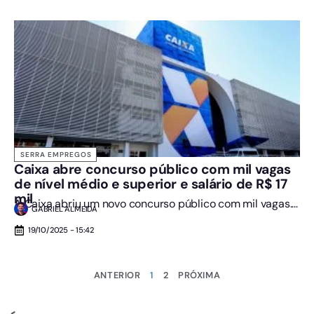
SERRA EMPREGOS
Caixa abre concurso público com mil vagas
de nível médio e superior e salário de R$ 17
mil
A Caixa abriu um novo concurso público com mil vagas....
GABRIEL ALMEIDA
19/10/2025 - 15:42
ANTERIOR
1
2
PRÓXIMA