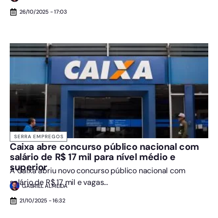
26/10/2025 - 17:03
SERRA EMPREGOS
Caixa abre concurso público nacional com
salário de R$ 17 mil para nível médio e
superior
A Caixa abriu novo concurso público nacional com
salário de R$ 17 mil e vagas...
GABRIEL ALMEIDA
21/10/2025 - 16:32