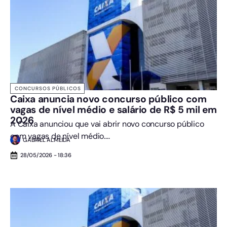
CONCURSOS PÚBLICOS
Caixa anuncia novo concurso público com
vagas de nível médio e salário de R$ 5 mil em
2026
A Caixa anunciou que vai abrir novo concurso público
com vagas de nível médio....
GABRIEL ALMEIDA
28/05/2026 - 18:36