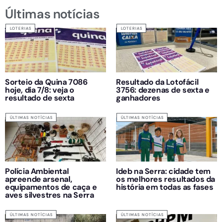
Últimas notícias
LOTERIAS
LOTERIAS
Sorteio da Quina 7086
Resultado da Lotofácil
hoje, dia 7/8: veja o
3756: dezenas de sexta e
resultado de sexta
ganhadores
ÚLTIMAS NOTÍCIAS
ÚLTIMAS NOTÍCIAS
Polícia Ambiental
Ideb na Serra: cidade tem
apreende arsenal,
os melhores resultados da
equipamentos de caça e
história em todas as fases
aves silvestres na Serra
ÚLTIMAS NOTÍCIAS
ÚLTIMAS NOTÍCIAS