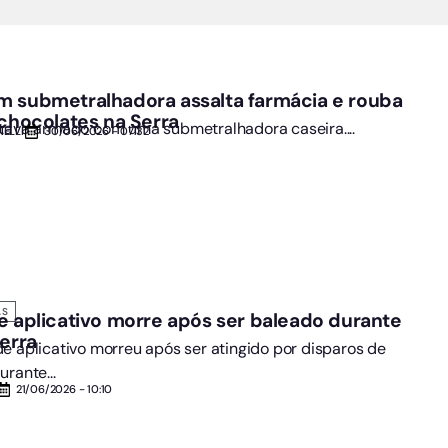
m submetralhadora assalta farmácia e rouba
 chocolates na Serra
tava armado com uma submetralhadora caseira....
ELLI
30/06/2026 - 07:32
AS
e aplicativo morre após ser baleado durante
Serra
e aplicativo morreu após ser atingido por disparos de
rante...
21/06/2026 - 10:10