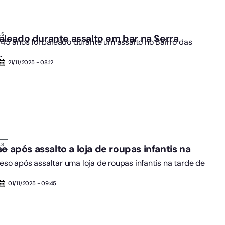
AS
leado durante assalto em bar na Serra
 anos foi baleado durante um assalto no Bairro das
.
21/11/2025 - 08:12
AS
o após assalto a loja de roupas infantis na
eso após assaltar uma loja de roupas infantis na tarde de
01/11/2025 - 09:45