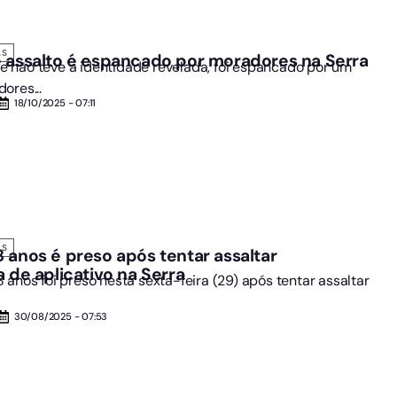
AS
 assalto é espancado por moradores na Serra
não teve a identidade revelada, foi espancado por um
ores...
18/10/2025 - 07:11
AS
 anos é preso após tentar assaltar
a de aplicativo na Serra
 anos foi preso nesta sexta-feira (29) após tentar assaltar
30/08/2025 - 07:53