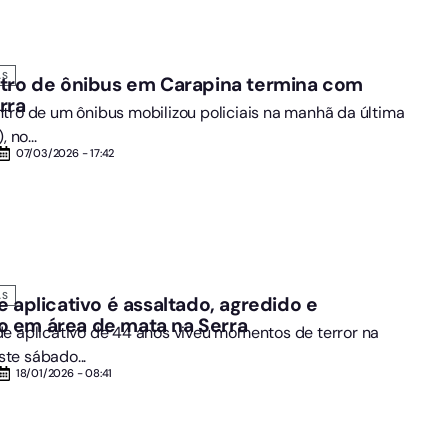
AS
ntro de ônibus em Carapina termina com
rra
tro de um ônibus mobilizou policiais na manhã da última
 no...
07/03/2026 - 17:42
AS
e aplicativo é assaltado, agredido e
 em área de mata na Serra
e aplicativo de 44 anos viveu momentos de terror na
te sábado...
18/01/2026 - 08:41