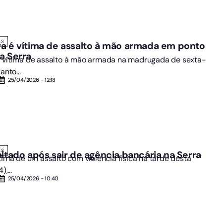
AS
a é vítima de assalto à mão armada em ponto
a Serra
i vítima de assalto à mão armada na madrugada de sexta-
anto...
25/04/2026 - 12:18
AS
altado após sair de agência bancária na Serra
tima de um assalto com violência física na tarde desta
,...
25/04/2026 - 10:40