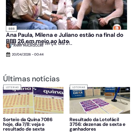
BBB
Ana Paula, Milena e Juliano estão na final do
BBB 26 em meio ao luto
Final acontece na terça, dia 21...
ANNY MALAGOLINI
20/04/2026 - 00:44
Últimas notícias
LOTERIAS
LOTERIAS
Sorteio da Quina 7086
Resultado da Lotofácil
hoje, dia 7/8: veja o
3756: dezenas de sexta e
resultado de sexta
ganhadores