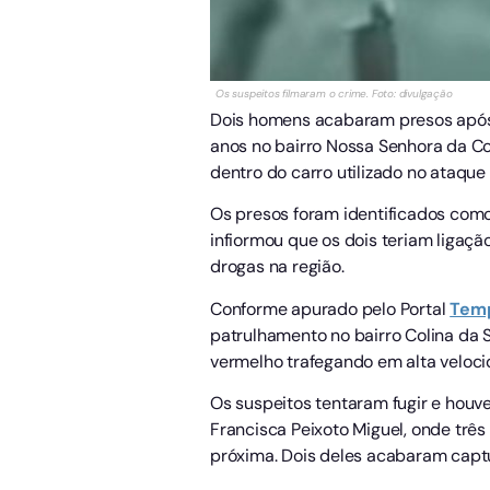
Os suspeitos filmaram o crime. Foto: divulgação
Dois homens acabaram presos após 
anos no bairro Nossa Senhora da Con
dentro do carro utilizado no ataque
Os presos foram identificados como Í
infiormou que os dois teriam ligaç
drogas na região.
Conforme apurado pelo Portal
Tem
patrulhamento no bairro Colina da S
vermelho trafegando em alta veloci
Os suspeitos tentaram fugir e houve
Francisca Peixoto Miguel, onde trê
próxima. Dois deles acabaram capt