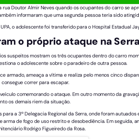
a rua Doutor Almir Neves quando os ocupantes do carro se ap
mbém informaram que uma segunda pessoa teria sido atingida n
UPA, o adolescente foi transferido para o Hospital Estadual J
ram o próprio ataque na Serr
rios suspeitos mostram os três ocupantes dentro do carro mo
stiona o adolescente sobre o paradeiro de outra pessoa.
ce armado, ameaça a vítima e realiza pelo menos cinco dispa
a consegue correr para escapar.
 ao veículo comemorando o ataque. Em outro momento da gravaç
nto os demais riem da situação.
para a 3ª Delegacia Regional da Serra, onde foram autuados e
 de arma de fogo de uso restrito e desobediência. Em seguida, 
tenciário Rodrigo Figueiredo da Rosa.