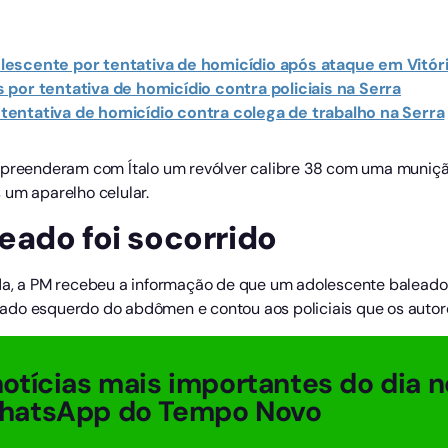
escente por tentativa de homicídio após ataque em Vitór
por tentativa de homicídio contra policiais na Serra
entativa de homicídio contra colega de trabalho na Serra
apreenderam com Ítalo um revólver calibre 38 com uma munição
 um aparelho celular.
eado foi socorrido
ada, a PM recebeu a informação de que um adolescente balead
no lado esquerdo do abdômen e contou aos policiais que os aut
otícias mais importantes do dia n
hatsApp do Tempo Novo