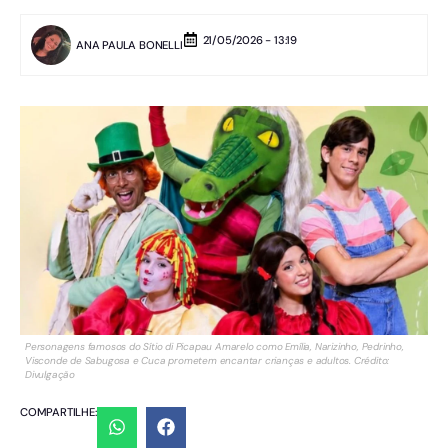
21/05/2026 - 13:19
ANA PAULA BONELLI
Personagens famosos do Sítio di Picapau Amarelo como Emília, Narizinho, Pedrinho,
Visconde de Sabugosa e Cuca prometem encantar crianças e adultos. Crédito:
Divulgação
COMPARTILHE: