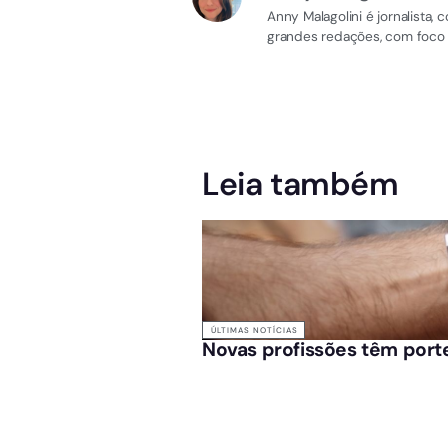
Anny Malagolini é jornalista
grandes redações, com foco e
Leia também
ÚLTIMAS NOTÍCIAS
Novas profissões têm porte