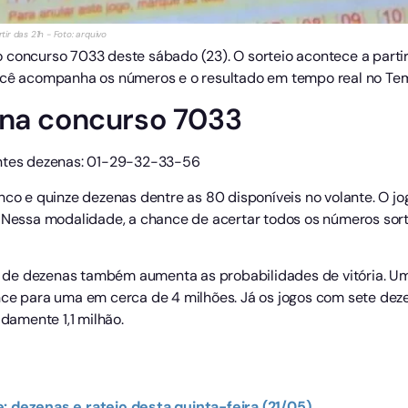
ir das 21h - Foto: arquivo
concurso 7033 deste sábado (23). O sorteio acontece a partir d
você acompanha os números e o resultado em tempo real no Te
ina concurso 7033
intes dezenas: 01-29-32-33-56
nco e quinze dezenas dentre as 80 disponíveis no volante. O jo
s. Nessa modalidade, a chance de acertar todos os números so
de dezenas também aumenta as probabilidades de vitória. Um
nce para uma em cerca de 4 milhões. Já os jogos com sete de
amente 1,1 milhão.
: dezenas e rateio desta quinta-feira (21/05)