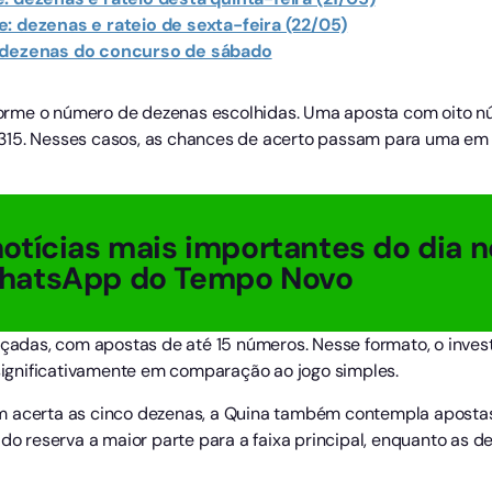
: dezenas e rateio de sexta-feira (22/05)
s dezenas do concurso de sábado
rme o número de dezenas escolhidas. Uma aposta com oito nú
315. Nesses casos, as chances de acerto passam para uma em 
otícias mais importantes do dia n
hatsApp do Tempo Novo
das, com apostas de até 15 números. Nesse formato, o investi
gnificativamente em comparação ao jogo simples.
m acerta as cinco dezenas, a Quina também contempla apostas 
ado reserva a maior parte para a faixa principal, enquanto as