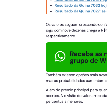
Resultado da Quina 7032 hoje
Resultado da Quina 7027: a
Os valores seguem crescendo confo
jogo com nove dezenas chega a R$ 
respectivamente.
Receba as n
grupo de W
Também existem opções mais avança
mas as probabilidades aumentam si
Além do prêmio principal para que
acertos. A divisão do valor arrecad
percentuais menores.