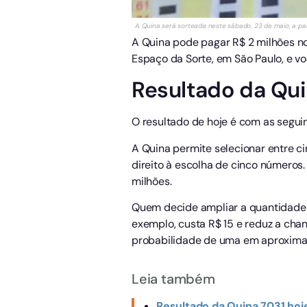
A Quina será sorteada neste sábado, 23 de maio, a part
A Quina pode pagar R$ 2 milhões no 
Espaço da Sorte, em São Paulo, e 
Resultado da Qu
O resultado de hoje é com as segu
A Quina permite selecionar entre ci
direito à escolha de cinco número
milhões.
Quem decide ampliar a quantidade 
exemplo, custa R$ 15 e reduz a cha
probabilidade de uma em aproximad
Leia também
Resultado da Quina 7031 hoje