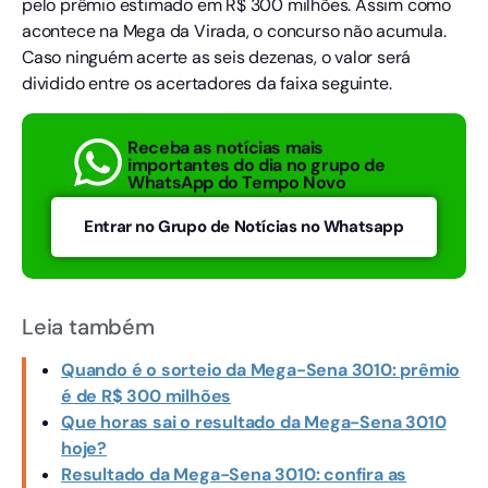
pelo prêmio estimado em R$ 300 milhões. Assim como
acontece na Mega da Virada, o concurso não acumula.
Caso ninguém acerte as seis dezenas, o valor será
dividido entre os acertadores da faixa seguinte.
Receba as notícias mais
importantes do dia no grupo de
WhatsApp do Tempo Novo
Entrar no Grupo de Notícias no Whatsapp
Leia também
Quando é o sorteio da Mega-Sena 3010: prêmio
é de R$ 300 milhões
Que horas sai o resultado da Mega-Sena 3010
hoje?
Resultado da Mega-Sena 3010: confira as