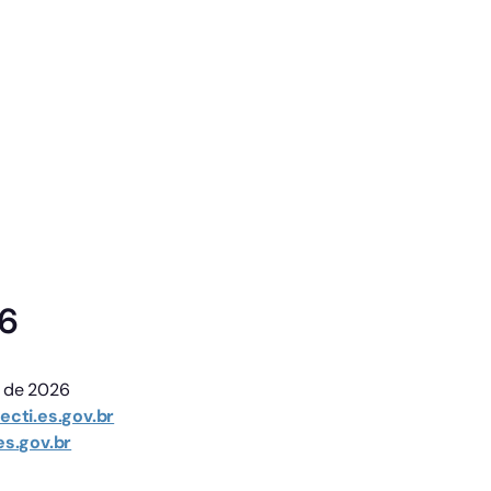
26
o de 2026
secti.es.gov.br
.es.gov.br