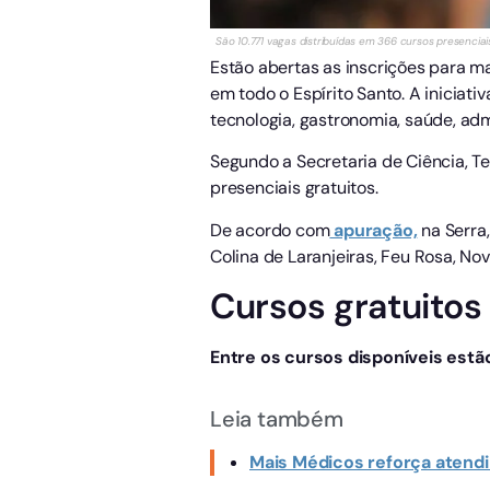
São 10.771 vagas distribuídas em 366 cursos presenciais
Estão abertas as inscrições para ma
em todo o Espírito Santo. A inicia
tecnologia, gastronomia, saúde, ad
Segundo a Secretaria de Ciência, Te
presenciais gratuitos.
De acordo com
apuração,
na Serra,
Colina de Laranjeiras, Feu Rosa, No
Cursos gratuitos
Entre os cursos disponíveis estã
Leia também
Mais Médicos reforça atendi