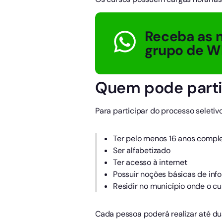
Receba as n
grupo de W
Quem pode parti
Para participar do processo seletivo
Ter pelo menos 16 anos compl
Ser alfabetizado
Ter acesso à internet
Possuir noções básicas de inf
Residir no município onde o cu
Cada pessoa poderá realizar até du