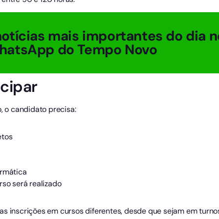
otícias mais importantes do dia n
hatsApp do Tempo Novo
cipar
, o candidato precisa:
etos
ormática
rso será realizado
as inscrições em cursos diferentes, desde que sejam em turnos