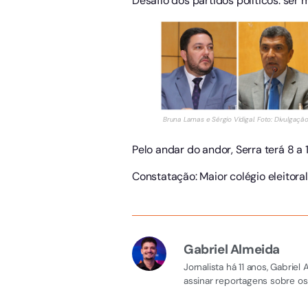
Desafio dos partidos políticos: ser
Bruna Lamas e Sérgio Vidigal. Foto: Divulgaçã
Pelo andar do andor, Serra terá 8 a
Constatação: Maior colégio eleitora
Gabriel Almeida
Jornalista há 11 anos, Gabri
assinar reportagens sobre os