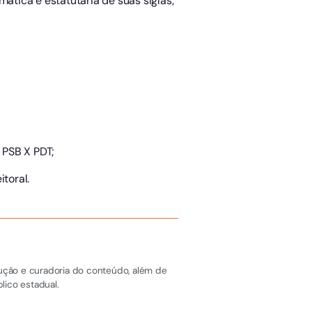
ática e estatutária de suas siglas;
 PSB X PDT;
toral.
dução e curadoria do conteúdo, além de
lico estadual.