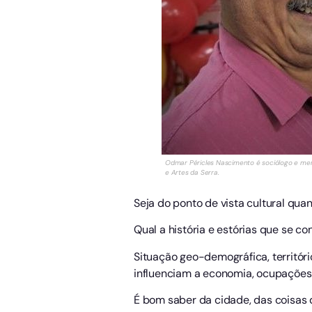
Odmar Péricles Nascimento é sociólogo e m
e Artes da Serra.
Seja do ponto de vista cultural qua
Qual a história e estórias que se
Situação geo-demográfica, território
influenciam a economia, ocupações
É bom saber da cidade, das coisas q