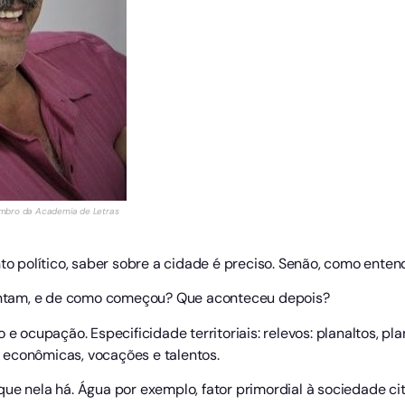
embro da Academia de Letras
nto político, saber sobre a cidade é preciso. Senão, como ent
 contam, e de como começou? Que aconteceu depois?
 e ocupação. Especificidade territoriais: relevos: planaltos, p
 econômicas, vocações e talentos.
ue nela há. Água por exemplo, fator primordial à sociedade cit