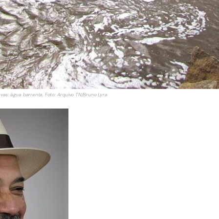
as: água barrenta. Foto: Arquivo TN/Bruno Lyra