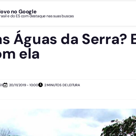
Novo no Google
Brasil e do ES com destaque nas suas buscas
as Águas da Serra? 
om ela
59
20/11/2019 - 10:00
2 MINUTOS DE LEITURA