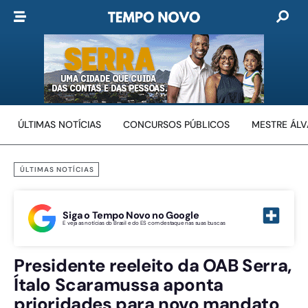
ÚLTIMAS NOTÍCIAS
CONCURSOS PÚBLICOS
MESTRE ÁL
ÚLTIMAS NOTÍCIAS
Siga o Tempo Novo no Google
E veja as notícias do Brasil e do ES com destaque nas suas buscas
Presidente reeleito da OAB Serra,
Ítalo Scaramussa aponta
prioridades para novo mandato