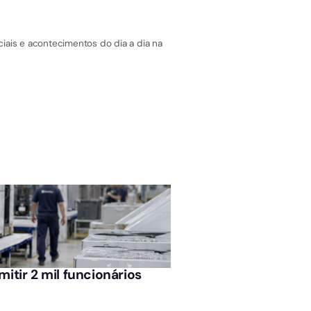
iais e acontecimentos do dia a dia na
ÚLTIMAS NOTÍCIAS
itir 2 mil funcionários
Bicicletas elétricas