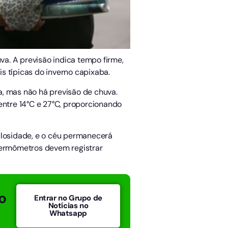
a. A previsão indica tempo firme,
s típicas do inverno capixaba.
a, mas não há previsão de chuva.
entre 14°C e 27°C, proporcionando
ulosidade, e o céu permanecerá
 termômetros devem registrar
o
Entrar no Grupo de
Notícias no
Whatsapp