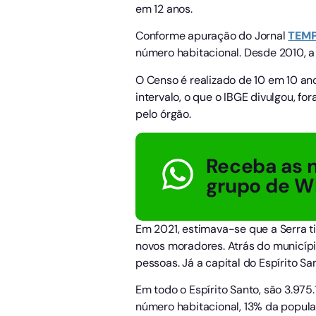
em 12 anos.
Conforme apuração do Jornal
TEM
número habitacional. Desde 2010, a
O Censo é realizado de 10 em 10 ano
intervalo, o que o IBGE divulgou, f
pelo órgão.
Receba as n
grupo de W
Em 2021, estimava-se que a Serra t
novos moradores. Atrás do municípi
pessoas. Já a capital do Espírito San
Em todo o Espírito Santo, são 3.975
número habitacional, 13% da popula