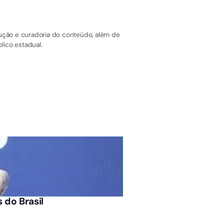
dução e curadoria do conteúdo, além de
lico estadual.
ÚLTIMAS NOTÍCIAS
 do Brasil
Homem procurado por