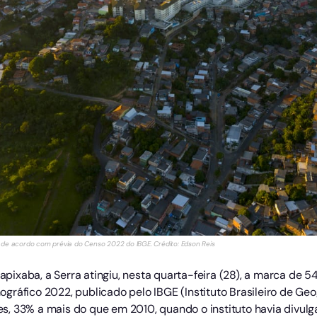
 de acordo com prévia do Censo 2022 do IBGE. Crédito: Edson Reis
ixaba, a Serra atingiu, nesta quarta-feira (28), a marca de 5
ráfico 2022, publicado pelo IBGE (Instituto Brasileiro de Geogr
, 33% a mais do que em 2010, quando o instituto havia divulgad