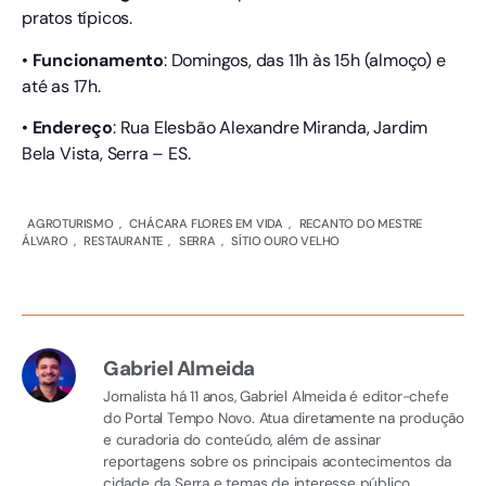
pratos típicos.
•
Funcionamento
: Domingos, das 11h às 15h (almoço) e
até as 17h.
•
Endereço
: Rua Elesbão Alexandre Miranda, Jardim
Bela Vista, Serra – ES.
AGROTURISMO
,
CHÁCARA FLORES EM VIDA
,
RECANTO DO MESTRE
ÁLVARO
,
RESTAURANTE
,
SERRA
,
SÍTIO OURO VELHO
Gabriel Almeida
Jornalista há 11 anos, Gabriel Almeida é editor-chefe
do Portal Tempo Novo. Atua diretamente na produção
e curadoria do conteúdo, além de assinar
reportagens sobre os principais acontecimentos da
cidade da Serra e temas de interesse público