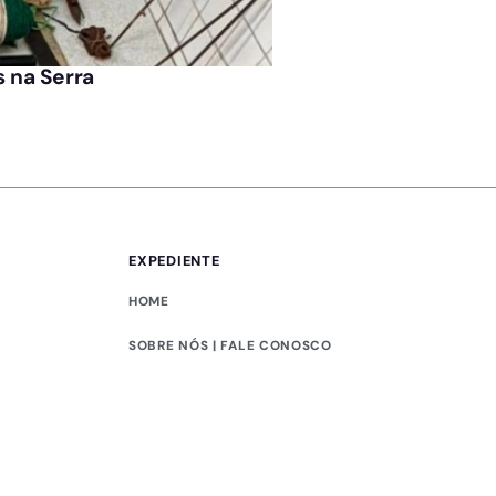
ÚLTIMAS NOTÍCIAS
s na Serra
Ideb na Serra: cida
EXPEDIENTE
HOME
SOBRE NÓS | FALE CONOSCO