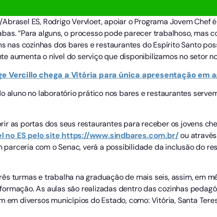
Abrasel ES, Rodrigo Vervloet, apoiar o Programa Jovem Chef é
bas. “Para alguns, o processo pode parecer trabalhoso, mas c
ns nas cozinhas dos bares e restaurantes do Espírito Santo pos
e aumenta o nível do serviço que disponibilizamos no setor no
ge Vercillo chega a Vitória para única apresentação em 
do aluno no laboratório prático nos bares e restaurantes ser
ir as portas dos seus restaurantes para receber os jovens ch
l no ES pelo site https://www.sindbares.com.br/
ou através
em parceria com o Senac, verá a possibilidade da inclusão do r
ês turmas e trabalha na graduação de mais seis, assim, em méd
formação. As aulas são realizadas dentro das cozinhas pedag
m em diversos municípios do Estado, como: Vitória, Santa Teres