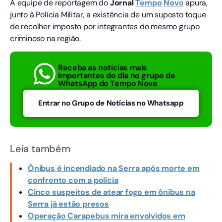
A equipe de reportagem do
Jornal
Tempo
Novo
apura,
junto à Polícia Militar, a existência de um suposto toque
de recolher imposto por integrantes do mesmo grupo
criminoso na região.
Receba as notícias mais
importantes do dia no grupo de
WhatsApp do Tempo Novo
Entrar no Grupo de Notícias no Whatsapp
Leia também
Ônibus é incendiado na Serra após morte em
confronto com a polícia
Cinco suspeitos de atear fogo em ônibus na
Serra já estão presos
Operação Carapebus mira envolvidos em