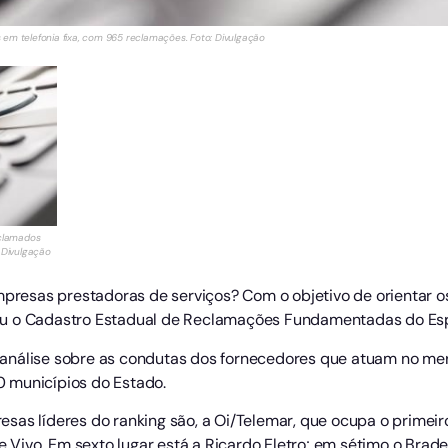
 em telefonia fixa, com 965 reclamações. Foto: Divulgação
eclamados
 Divulgação
resas prestadoras de serviços? Com o objetivo de orientar 
u o Cadastro Estadual de Reclamações Fundamentadas do Espí
 análise sobre as condutas dos fornecedores que atuam no m
 municípios do Estado.
as líderes do ranking são, a Oi/Telemar, que ocupa o primeiro
 e Vivo. Em sexto lugar está a Ricardo Eletro; em sétimo o Bra