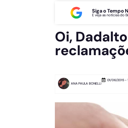
Siga o Tempo 
E veja as notícias do 
Oi, Dadalto
reclamaçõ
01/06/2015 - 
ANA PAULA BONELLI