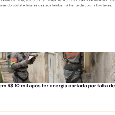
 e chefe de redação do Jornal Tempo Novo, com 25 anos de atuação na equi
rias do portal e hoje se destaca também à frente da coluna Divirta-se.
m R$ 10 mil após ter energia cortada por falta 