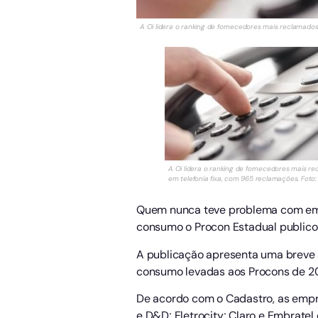
A Oi lidera o ranking de fornecedores mais reclamados
A Oi lidera o ranking de fornecedores mais r
em telefonia fixa, com 965 reclamações. Foto:
Quem nunca teve problema com emp
consumo o Procon Estadual publico
A publicação apresenta uma breve
consumo levadas aos Procons de 20
De acordo com o Cadastro, as empres
e D&D; Eletrocity; Claro e Embratel