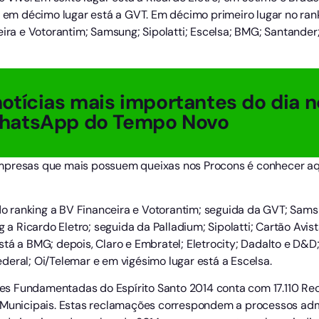
 e em décimo lugar está a GVT. Em décimo primeiro lugar no ra
eira e Votorantim; Samsung; Sipolatti; Escelsa; BMG; Santander
otícias mais importantes do dia n
hatsApp do Tempo Novo
empresas que mais possuem queixas nos Procons é conhecer 
 do ranking a BV Financeira e Votorantim; seguida da GVT; Sams
g a Ricardo Eletro; seguida da Palladium; Sipolatti; Cartão Avi
tá a BMG; depois, Claro e Embratel; Eletrocity; Dadalto e D&D;
deral; Oi/Telemar e em vigésimo lugar está a Escelsa.
s Fundamentadas do Espírito Santo 2014 conta com 17.110 Re
 Municipais. Estas reclamações correspondem a processos admi