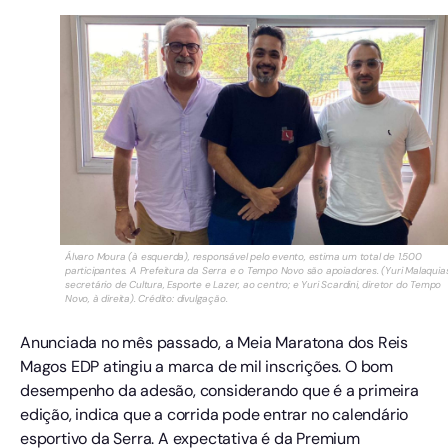
Álvaro Moura (à esquerda), responsável pelo evento, estima um total de 1.500
participantes. A Prefeitura da Serra e o Tempo Novo são apoiadores. (Yuri Malaquias
secretário de Cultura, Esporte e Lazer, ao centro; e Yuri Scardini, diretor do Tempo
Novo, à direita). Crédito: divulgação.
Anunciada no mês passado, a Meia Maratona dos Reis
Magos EDP atingiu a marca de mil inscrições. O bom
desempenho da adesão, considerando que é a primeira
edição, indica que a corrida pode entrar no calendário
esportivo da Serra. A expectativa é da Premium