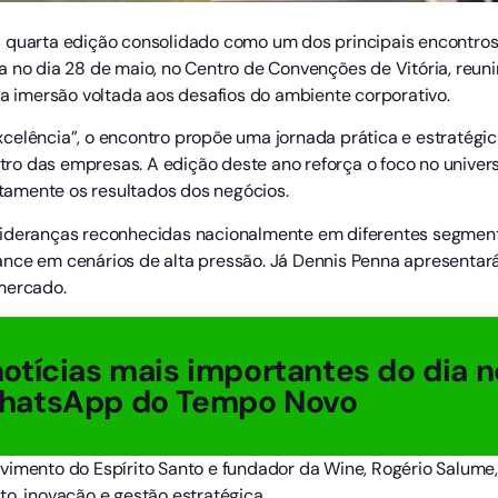
 quarta edição consolidado como um dos principais encontros 
a no dia 28 de maio, no Centro de Convenções de Vitória, reuni
imersão voltada aos desafios do ambiente corporativo.
xcelência”, o encontro propõe uma jornada prática e estratég
o das empresas. A edição deste ano reforça o foco no univers
amente os resultados dos negócios.
 lideranças reconhecidas nacionalmente em diferentes segme
nce em cenários de alta pressão. Já Dennis Penna apresentará
mercado.
otícias mais importantes do dia n
hatsApp do Tempo Novo
vimento do Espírito Santo e fundador da Wine, Rogério Salum
o, inovação e gestão estratégica.