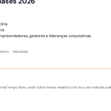
Bases 2026
ória
cia
mpreendedores, gestores e lideranças corporativas.
RATIVO
,
TRÊS BASES
Portal Tempo Novo, onde cobre temas variados com foco em notícias polic