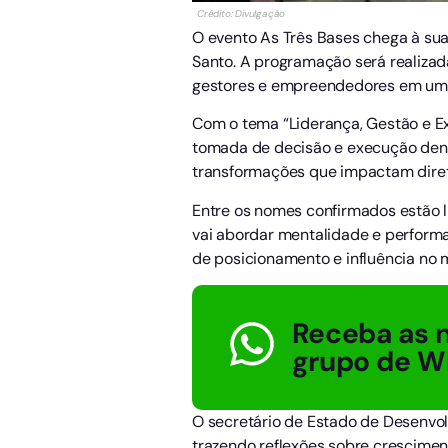
Crédito: Divulgação
O evento As Três Bases chega à sua
Santo. A programação será realizad
gestores e empreendedores em uma 
Com o tema “Liderança, Gestão e E
tomada de decisão e execução dentr
transformações que impactam diret
Entre os nomes confirmados estão
vai abordar mentalidade e performa
de posicionamento e influência no 
Receba as n
grupo de W
O secretário de Estado de Desenvol
trazendo reflexões sobre cresciment