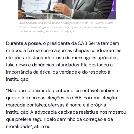
Ítalo Scaramussa toma posse como presidente da OAB Serra, exalta
“novos tempos”, garante capacitação para a classe e revela não
tentar nova reeleição. Crédito Divulgação
Durante a posse, o presidente da OAB Serra também
criticou a forma como algumas chapas conduziram as
eleições, destacando o uso de mensagens apócrifas,
fake news e denúncias infundadas. Ele destacou a
importância da ética, da verdade e do respeito à
instituição.
“Não posso deixar de pontuar o lamentável ambiente
que se formou nas eleições da OAB. Foi uma eleição
marcada por fakes, ofensas à honra e à própria
instituição. A advocacia capixaba resistiu e nos mostrou
que prefere seguir pelo caminho da correção e da
moralidade”, afirmou.