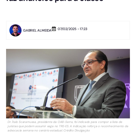
07/02/2025 - 17:23
GABRIEL ALMEIDA
Dr. Ítalo Scaramussa, presidente da OAB-Serra, foi indicado para compor a lista de
juristas que podem assumir vaga no TRE-ES. A indicação reforça o reconhecimento da
advocacia serrana no cenário estadual. Crédito Divulgação