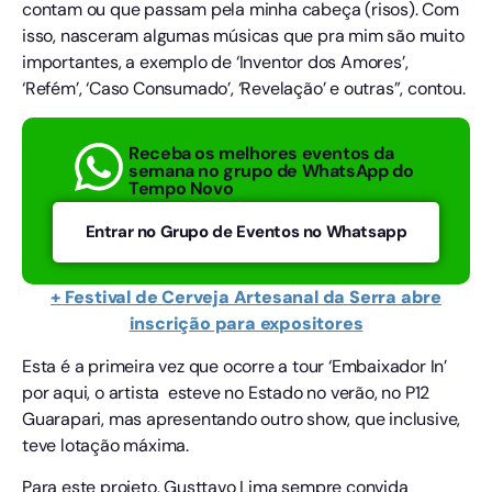
contam ou que passam pela minha cabeça (risos). Com
isso, nasceram algumas músicas que pra mim são muito
importantes, a exemplo de ‘Inventor dos Amores’,
‘Refém’, ‘Caso Consumado’, ‘Revelação’ e outras”, contou.
Receba os melhores eventos da
semana no grupo de WhatsApp do
Tempo Novo
Entrar no Grupo de Eventos no Whatsapp
+ Festival de Cerveja Artesanal da Serra abre
inscrição para expositores
Esta é a primeira vez que ocorre a tour ‘Embaixador In’
por aqui, o artista esteve no Estado no verão, no P12
Guarapari, mas apresentando outro show, que inclusive,
teve lotação máxima.
Para este projeto, Gusttavo Lima sempre convida