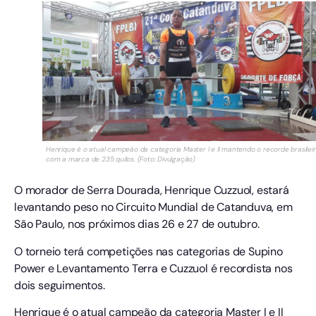
Henrique é o atual campeão da categoria Master I e II mantendo o recorde brasilei
com a marca de 235 quilos. (Foto: Divulgação)
O morador de Serra Dourada, Henrique Cuzzuol, estará
levantando peso no Circuito Mundial de Catanduva, em
São Paulo, nos próximos dias 26 e 27 de outubro.
O torneio terá competições nas categorias de Supino
Power e Levantamento Terra e Cuzzuol é recordista nos
dois seguimentos.
Henrique é o atual campeão da categoria Master I e II