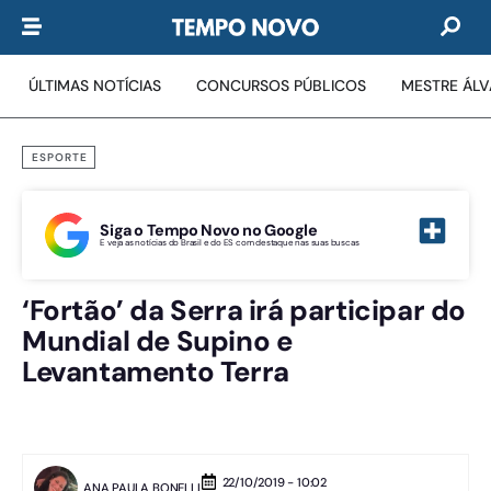
ÚLTIMAS NOTÍCIAS
CONCURSOS PÚBLICOS
MESTRE ÁL
ESPORTE
Siga o Tempo Novo no Google
E veja as notícias do Brasil e do ES com destaque nas suas buscas
‘Fortão’ da Serra irá participar do
Mundial de Supino e
Levantamento Terra
22/10/2019 - 10:02
ANA PAULA BONELLI