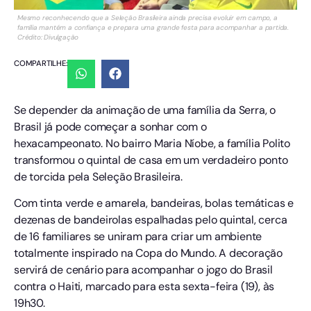
Mesmo reconhecendo que a Seleção Brasileira ainda precisa evoluir em campo, a
família mantém a confiança e prepara uma grande festa para acompanhar a partida.
Crédito: Divulgação
COMPARTILHE:
Se depender da animação de uma família da Serra, o
Brasil já pode começar a sonhar com o
hexacampeonato. No bairro Maria Níobe, a família Polito
transformou o quintal de casa em um verdadeiro ponto
de torcida pela Seleção Brasileira.
Com tinta verde e amarela, bandeiras, bolas temáticas e
dezenas de bandeirolas espalhadas pelo quintal, cerca
de 16 familiares se uniram para criar um ambiente
totalmente inspirado na Copa do Mundo. A decoração
servirá de cenário para acompanhar o jogo do Brasil
contra o Haiti, marcado para esta sexta-feira (19), às
19h30.