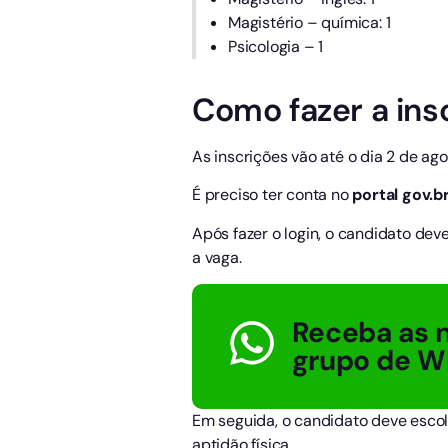
Magistério – química: 1
Psicologia – 1
Como fazer a ins
As inscrições vão até o dia 2 de ago
É preciso ter conta no
portal gov.b
Após fazer o login, o candidato de
a vaga.
Receba as n
grupo de W
Em seguida, o candidato deve escol
aptidão física.