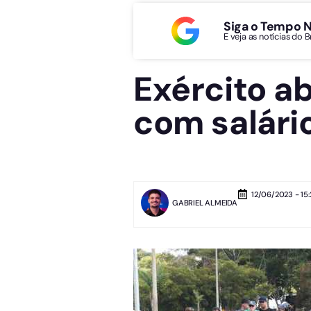
Siga o Tempo 
E veja as notícias do 
Exército a
com salári
12/06/2023 - 15:
GABRIEL ALMEIDA