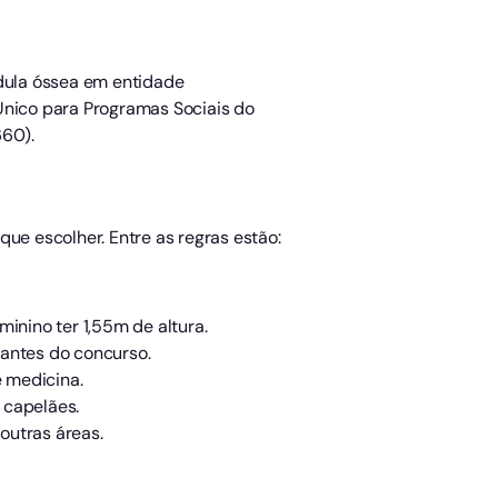
edula óssea em entidade
Único para Programas Sociais do
660).
ue escolher. Entre as regras estão:
inino ter 1,55m de altura.
 antes do concurso.
 medicina.
 capelães.
outras áreas.