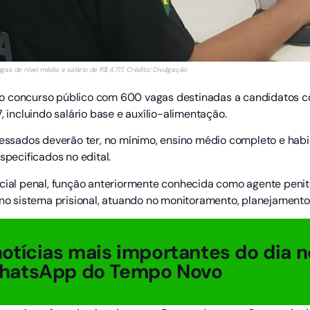
s de nível médio e salário de R$ 4.717. Crédito: Divulgação
o concurso público com 600 vagas destinadas a candidatos c
, incluindo salário base e auxílio-alimentação.
ressados deverão ter, no mínimo, ensino médio completo e habil
specificados no edital.
cial penal, função anteriormente conhecida como agente penite
sistema prisional, atuando no monitoramento, planejamento e
otícias mais importantes do dia n
hatsApp do Tempo Novo