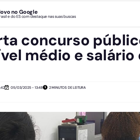
Novo no Google
Brasil e do ES com destaque nas suas buscas
rta concurso públi
vel médio e salário 
:42
05/03/2025 - 13:48
2 MINUTOS DE LEITURA