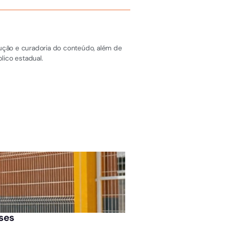
dução e curadoria do conteúdo, além de
lico estadual.
ÚLTIMAS NOTÍCIAS
ases
Jovem bate carro em